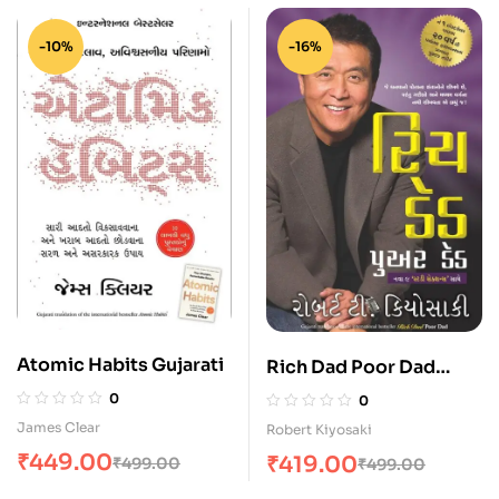
-10%
-16%
Atomic Habits Gujarati
Rich Dad Poor Dad
Gujarati
0
0
James Clear
Robert Kiyosaki
₹
449.00
₹
419.00
₹
499.00
₹
499.00