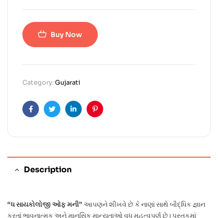
Buy Now
Category:
Gujarati
Facebook
Twitter
Linkedin
Pinterest
Description
“ધ સાયકોલોજી ઓફ મની”
આપણને શીખવે છે કે નાણાં સાથે બૌદ્ધિક જ્ઞાન
કરતાં ભાવનાત્મક અને માનસિક માન્યતાઓ વધુ મહત્વપૂર્ણ છે। પુસ્તકમાં