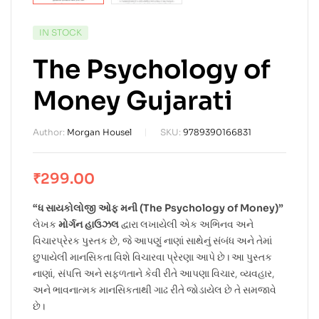
IN STOCK
The Psychology of
Money Gujarati
Author:
Morgan Housel
SKU:
9789390166831
₹
299.00
“ધ સાયકોલોજી ઓફ મની (The Psychology of Money)”
લેખક
મોર્ગન હાઉઝલ
દ્વારા લખાયેલી એક અભિનવ અને
વિચારપ્રેરક પુસ્તક છે, જે આપણું નાણાં સાથેનું સંબંધ અને તેમાં
છુપાયેલી માનસિકતા વિશે વિચારવા પ્રેરણા આપે છે। આ પુસ્તક
નાણાં, સંપત્તિ અને સફળતાને કેવી રીતે આપણા વિચાર, વ્યવહાર,
અને ભાવનાત્મક માનસિકતાથી ગાઢ રીતે જોડાયેલ છે તે સમજાવે
છે।