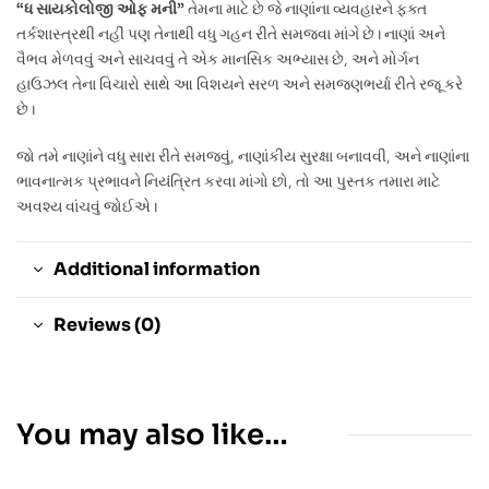
“ધ સાયકોલોજી ઓફ મની”
તેમના માટે છે જે નાણાંના વ્યવહારને ફક્ત
તર્કશાસ્ત્રથી નહીં પણ તેનાથી વધુ ગહન રીતે સમજવા માંગે છે। નાણાં અને
વૈભવ મેળવવું અને સાચવવું તે એક માનસિક અભ્યાસ છે, અને મોર્ગન
હાઉઝલ તેના વિચારો સાથે આ વિશયને સરળ અને સમજણભર્યા રીતે રજૂ કરે
છે।
જો તમે નાણાંને વધુ સારા રીતે સમજવું, નાણાંકીય સુરક્ષા બનાવવી, અને નાણાંના
ભાવનાત્મક પ્રભાવને નિયંત્રિત કરવા માંગો છો, તો આ પુસ્તક તમારા માટે
અવશ્ય વાંચવું જોઈએ।
Additional information
Reviews (0)
You may also like…