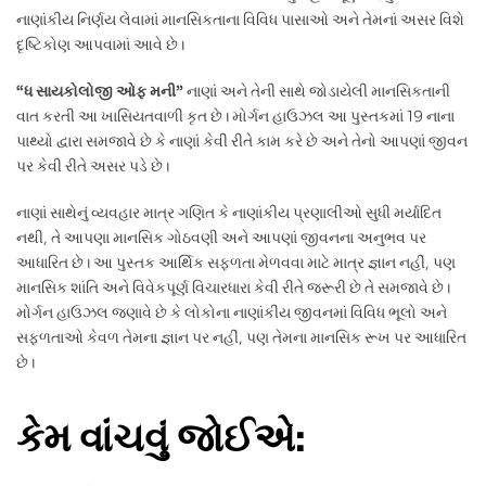
નાણાંકીય નિર્ણય લેવામાં માનસિકતાના વિવિધ પાસાઓ અને તેમનાં અસર વિશે
દૃષ્ટિકોણ આપવામાં આવે છે।
“ધ સાયકોલોજી ઓફ મની”
નાણાં અને તેની સાથે જોડાયેલી માનસિકતાની
વાત કરતી આ ખાસિયતવાળી કૃત છે। મોર્ગન હાઉઝલ આ પુસ્તકમાં 19 નાના
પાથ્યો દ્વારા સમજાવે છે કે નાણાં કેવી રીતે કામ કરે છે અને તેનો આપણાં જીવન
પર કેવી રીતે અસર પડે છે।
નાણાં સાથેનું વ્યવહાર માત્ર ગણિત કે નાણાંકીય પ્રણાલીઓ સુધી મર્યાદિત
નથી, તે આપણા માનસિક ગોઠવણી અને આપણાં જીવનના અનુભવ પર
આધારિત છે। આ પુસ્તક આર્થિક સફળતા મેળવવા માટે માત્ર જ્ઞાન નહીં, પણ
માનસિક શાંતિ અને વિવેકપૂર્ણ વિચારધારા કેવી રીતે જરૂરી છે તે સમજાવે છે।
મોર્ગન હાઉઝલ જણાવે છે કે લોકોના નાણાંકીય જીવનમાં વિવિધ ભૂલો અને
સફળતાઓ કેવળ તેમના જ્ઞાન પર નહીં, પણ તેમના માનસિક રૂખ પર આધારિત
છે।
કેમ વાંચવું જોઈએ: