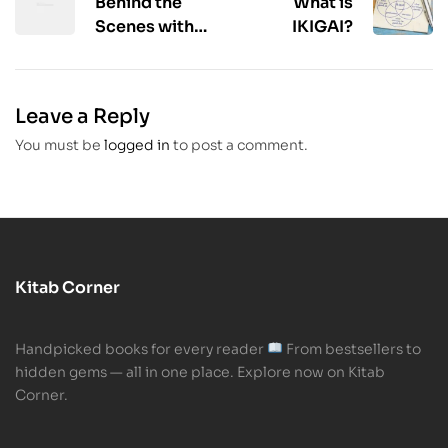
Behind the
What is
Scenes with
IKIGAI?
Author
Victoria
Aveyard
Leave a Reply
You must be
logged in
to post a comment.
Kitab Corner
Handpicked books for every reader
From bestsellers to
hidden gems — all in one place. Explore now on Kitab
Corner.