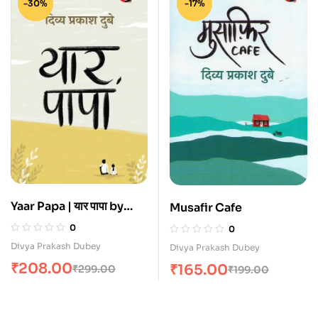
-30%
-17%
Yaar Papa | यार पापा by
Musafir Cafe
Divya Prakash Dubey
0
0
Divya Prakash Dubey
Divya Prakash Dubey
₹
208.00
₹
165.00
₹
299.00
₹
199.00