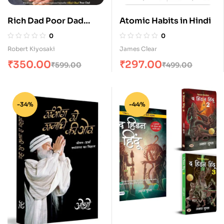
Rich Dad Poor Dad
Atomic Habits in Hindi
(Hindi)
0
0
Robert Kiyosaki
James Clear
₹
350.00
₹
297.00
₹
599.00
₹
499.00
-34%
-44%